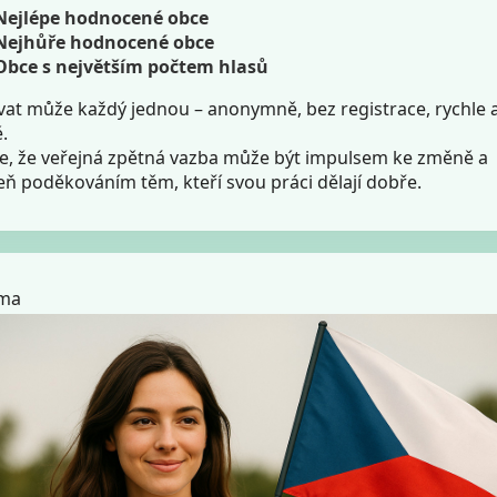
Nejlépe hodnocené obce
Nejhůře hodnocené obce
Obce s největším počtem hlasů
vat může každý jednou – anonymně, bez registrace, rychle 
.
e, že veřejná zpětná vazba může být impulsem ke změně a
eň poděkováním těm, kteří svou práci dělají dobře.
ama