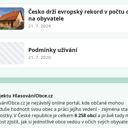
Česko drží evropský rekord v počtu 
na obyvatele
21. 7. 2024
Podmínky užívání
21. 7. 2020
jektu HlasováníObce.cz
váníObce.cz je nezávislý online portál, kde občané mohou
duše hodnotit svou obec a práci jejího vedení – zejména sta
rostky. V České republice je celkem
6 258 obcí
a právě tady 
t zjistit, jak si jednotlivé obce vedou v očích svých obyvatel