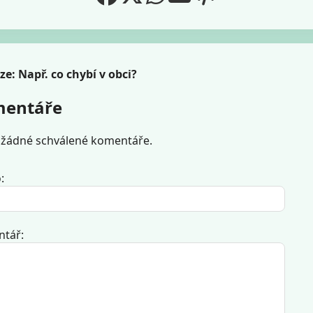
ze: Např. co chybí v obci?
entáře
 žádné schválené komentáře.
:
tář: