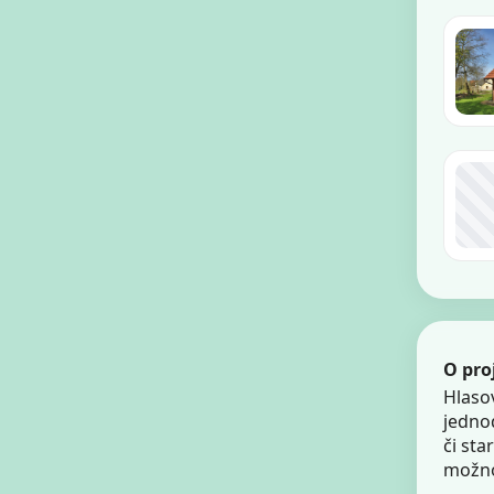
O pro
Hlaso
jedno
či sta
možnos