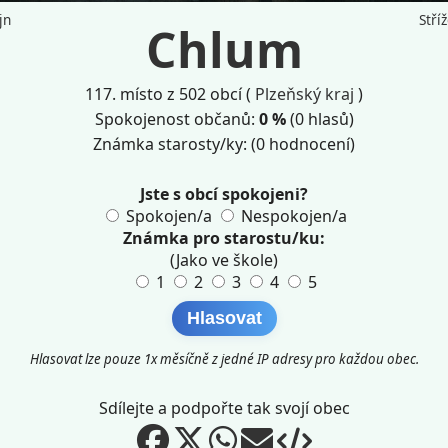
jn
Stříž
Chlum
117. místo z 502 obcí (
Plzeňský kraj
)
Spokojenost občanů:
0
%
(
0
hlasů)
Známka starosty/ky:
(
0
hodnocení)
Jste s obcí spokojeni?
Spokojen/a
Nespokojen/a
Známka pro starostu/ku:
(Jako ve škole)
1
2
3
4
5
Hlasovat
Hlasovat lze pouze 1x měsíčně z jedné IP adresy pro každou obec.
Sdílejte a podpořte tak svojí obec