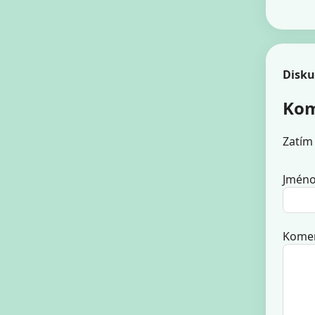
Disku
Kom
Zatím
Jméno
Komen