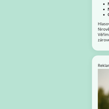
Hlaso
férově
Věřím
zárov
Rekl