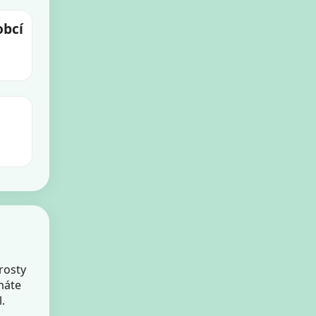
obcí
rosty
máte
.