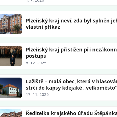
Plzeňský kraj neví, zda byl splněn j
vlastní příkaz
Plzeňský kraj přistižen při nezáko
postupu
8. 12. 2025
Lažiště – malá obec, která v hlasová
strčí do kapsy kdejaké „velkoměsto
17. 11. 2025
Ředitelka krajského úřadu Štěpánk