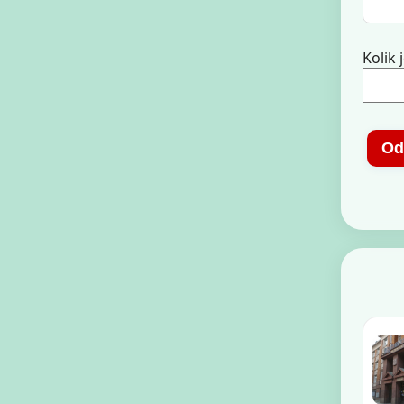
Kolik j
Od