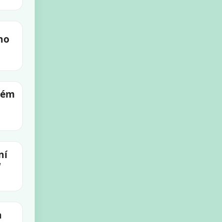
eho
nném
ní
“
a