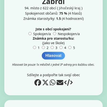
Zábrdí
94. místo z 622 obcí (
Jihočeský kraj
)
Spokojenost občanů:
75
%
(
4
hlasů)
Známka starosty/ky:
1.5
(
4
hodnocení)
Jste s obcí spokojeni?
Spokojen/a
Nespokojen/a
Známka pro starostu/ku:
(Jako ve škole)
1
2
3
4
5
Hlasovat
Hlasovat lze pouze 1x měsíčně z jedné IP adresy pro každou obec.
Sdílejte a podpořte tak svojí obec