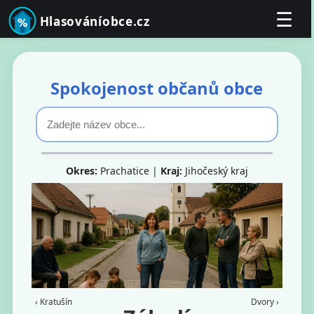
☰
Hlasováníobce.cz
Spokojenost občanů obce
Okres:
Prachatice |
Kraj:
Jihočeský kraj
‹ Kratušín
Dvory ›